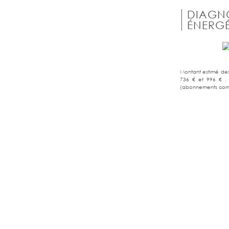
DIAGN
ÉNERGÉ
Montant estimé des
736 € et 996 € . 
(abonnements comp