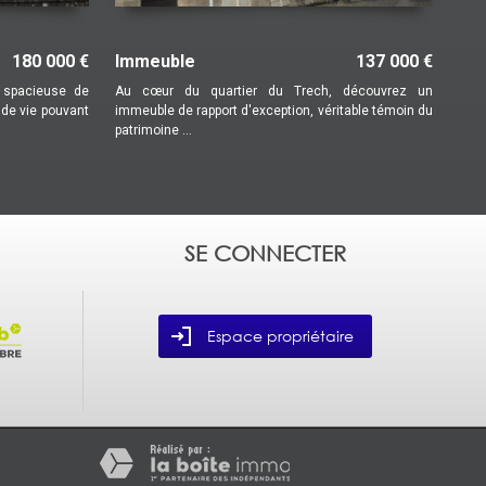
137 000 €
Appartement
rtier du Trech, découvrez un
Charmant appartement avec jardin privati
rt d'exception, véritable témoin du
fort potentiel – Secteur Hôpital Laissez-
...
SE CONNECTER
Espace propriétaire