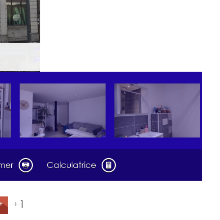
imer
Calculatrice
+1