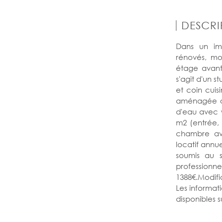
DESCRI
Dans un im
rénovés, mo
étage avant
s'agit d'un 
et coin cuis
aménagée ouv
d'eau avec 
m2 (entrée, 
chambre av
locatif annue
soumis au s
professionn
1388€.Modific
Les informati
disponibles su