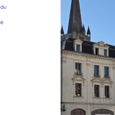
ndu
té