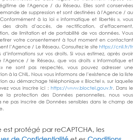
t légitime de l'Agence / du Réseau. Elles sont conservées
demande de suppression et sont destinées à l'Agence / au
Conformément à la loi « informatique et libertés », vous
z des droits d’accès, de rectification, d’effacement,
tion, de limitation et de portabilité de vos données. Vous
etirer votre consentement à tout moment en contactant
ent l’Agence / Le Réseau. Consultez le site
https://cnil.fr/fr
 d’informations sur vos droits. Si vous estimez, après avoir
 l'Agence / le Réseau, que vos droits « Informatique et
s » ne sont pas respectés, vous pouvez adresser une
on à la CNIL. Nous vous informons de l’existence de la liste
tion au démarchage téléphonique « Bloctel », sur laquelle
vez vous inscrire ici :
https://www.bloctel.gouv.fr
. Dans le
e la protection des Données personnelles, nous vous
 à ne pas inscrire de Données sensibles dans le champ de
e.
e est protégé par reCAPTCHA, les
ques de Confidentialité
et es
Conditions