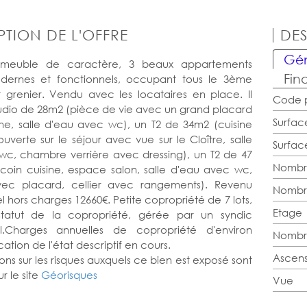
PTION DE L'OFFRE
DES
Gén
meuble de caractère, 3 beaux appartements
Fin
dernes et fonctionnels, occupant tous le 3ème
 grenier. Vendu avec les locataires en place. Il
Code p
studio de 28m2 (pièce de vie avec un grand placard
Surfac
ine, salle d'eau avec wc), un T2 de 34m2 (cuisine
erte sur le séjour avec vue sur le Cloître, salle
Surface
wc, chambre verrière avec dressing), un T2 de 47
Nombr
coin cuisine, espace salon, salle d'eau avec wc,
ec placard, cellier avec rangements). Revenu
Nombr
l hors charges 12660€. Petite copropriété de 7 lots,
Etage
tatut de la copropriété, gérée par un syndic
el.Charges annuelles de copropriété d'environ
Nombr
ation de l'état descriptif en cours.
Ascen
ons sur les risques auxquels ce bien est exposé sont
r le site
Géorisques
Vue