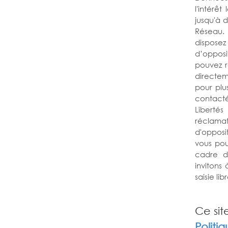
l'intérê
jusqu'à 
Réseau. 
dispose
d’opposi
pouvez r
directem
pour plus
contacté
Liberté
réclamati
d'opposi
vous pou
cadre d
invitons
saisie libr
Ce sit
Politi