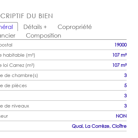
CRIPTIF DU BIEN
éral
Détails +
Copropriété
ancier
Composition
ostal
19000
e habitable (m²)
107 m²
 loi Carrez (m²)
107 m²
e de chambre(s)
3
e de pièces
5
3
e de niveaux
3
seur
NON
Quai, La Corrèze, Cloître