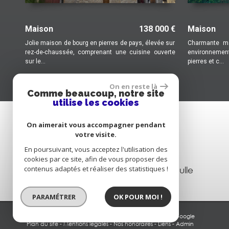
138 000 €
Maison
175 000
erres de pays, élevée sur
Charmante maison de caractère située dans 
ant une cuisine ouverte
environnement calme et résidentiel. Construite 
pierres et c...
On en reste là
Comme beaucoup, notre site
utilise les cookies
CONTACTEZ-NOUS
On aimerait vous accompagner pendant
votre visite.
Téléphone :
05 55 93 34 61
En poursuivant, vous acceptez l'utilisation des
Email :
trech-habitat@orange.fr
cookies par ce site, afin de vous proposer des
Adresse :
contenus adaptés et réaliser des statistiques !
27 avenue Charles de Gaulle
19000 Tulle
PARAMÉTRER
OK POUR MOI !
© 2026 | Tous droits réservés | Traduction powered by Google
Plan du site
-
Mentions légales
-
Nos honoraires
-
Liens
-
Admin