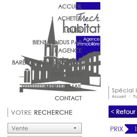
ACCUEIL
ACHETER
LOUER
BIENS VENDUS PAR
L'AGENCE
BARÈME DES HONORAIRES
ESTIMATION
ALERTE E-MAIL
spécial
Accueil
Tu
CONTACT
< Retour
VOTRE
RECHERCHE
Vente
PRIX