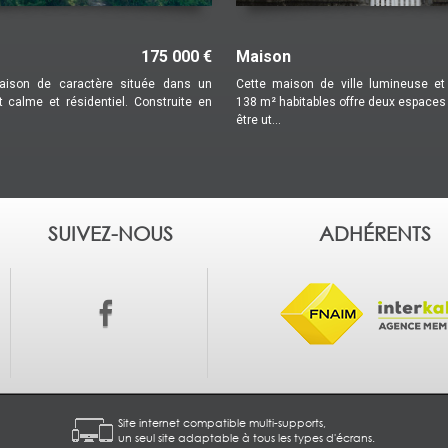
 €
Maison
180 000 €
Immeuble
un
Cette maison de ville lumineuse et spacieuse de
Au cœur du qua
en
138 m² habitables offre deux espaces de vie pouvant
immeuble de rappo
être ut...
patrimoine ...
SUIVEZ-NOUS
ADHÉRENTS
Site internet compatible multi-supports,
un seul site adaptable à tous les types d'écrans.