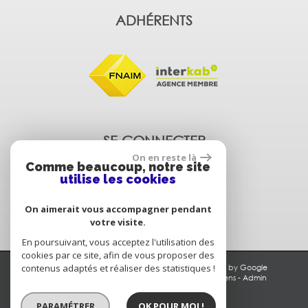
ADHÉRENTS
SE CONNECTER
On en reste là
Comme beaucoup, notre site
utilise les cookies
Espace propriétaire
On aimerait vous accompagner pendant
votre visite.
En poursuivant, vous acceptez l'utilisation des
cookies par ce site, afin de vous proposer des
contenus adaptés et réaliser des statistiques !
© 2026 | Tous droits réservés | Traduction powered by Google
Plan du site
-
Mentions légales
-
Nos honoraires
-
Liens
-
Admin
Site internet compatible multi-supports,
PARAMÉTRER
OK POUR MOI !