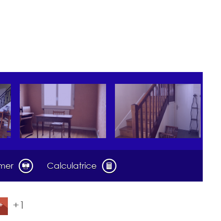
imer
Calculatrice
+1