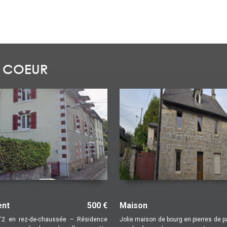
 COEUR
138 000 €
Appartement
8
rg en pierres de pays, élevée sur
Un premier achat ou un investissemen