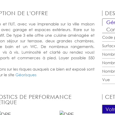
PTION DE L'OFFRE
DES
Gén
e et l'IUT, avec vue imprenable sur la ville maison
Com
e avec garage et espaces extérieurs. Rare sur la
if. De type 3 elle offre une cuisine aménagée et
Code p
lon séjour sur terrasse, deux grandes chambres,
Surfac
de bain et un WC. De nombreux rangements.
vis à vis. Luminosité et clarté au rendez vous!
Nombr
nsports et commerces à pied. Loyer possible 550
Nombr
ons sur les risques auxquels ce bien est exposé sont
Nombr
r le site
Géorisques
Vue
OSTICS DE PERFORMANCE
CET
TIQUE