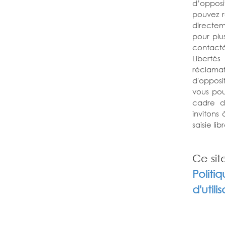
d’opposi
pouvez r
directem
pour plus
contacté
Liberté
réclamati
d'opposi
vous pou
cadre d
invitons
saisie libr
Ce sit
Politi
d'utili