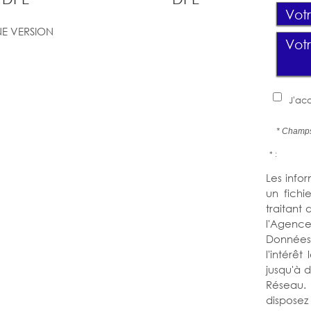
E VERSION
J'acc
* Champs
* :
Les infor
un fichi
traitant
l'Agence
Données 
l'intérê
jusqu'à 
Réseau. 
dispose