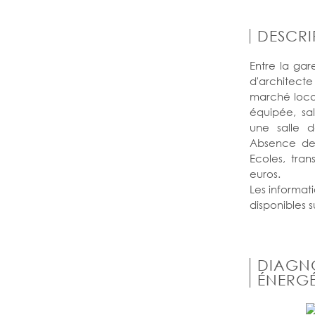
DESCRI
Entre la gar
d'architect
marché locat
équipée, sa
une salle 
Absence de 
Ecoles, tra
euros.
Les informati
disponibles su
DIAGN
ÉNERGÉ