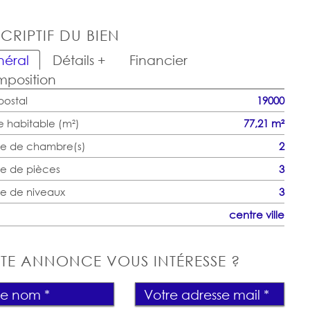
CRIPTIF DU BIEN
éral
Détails +
Financier
position
ostal
19000
e habitable (m²)
77,21 m²
e de chambre(s)
2
e de pièces
3
e de niveaux
3
centre ville
TE ANNONCE VOUS INTÉRESSE ?