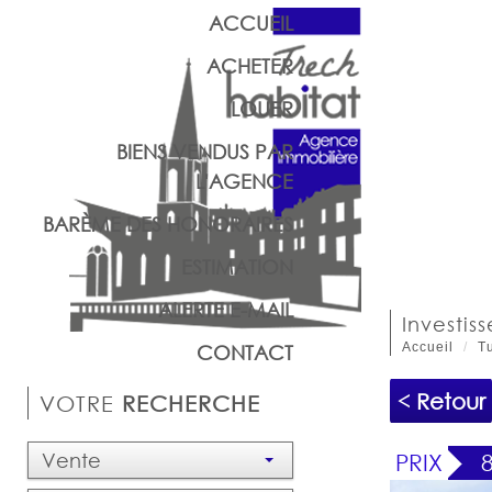
ACCUEIL
ACHETER
LOUER
BIENS VENDUS PAR
L'AGENCE
BARÈME DES HONORAIRES
ESTIMATION
ALERTE E-MAIL
investis
Accueil
Tu
CONTACT
< Retour
VOTRE
RECHERCHE
Vente
PRIX