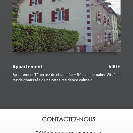
500 €
Appartement
75 50
calme Situé en
Bel appartement de 67 m2 habitable, situé au 3ème et der
étage d'une copropriété bien entretenue, géré...
CONTACTEZ-NOUS