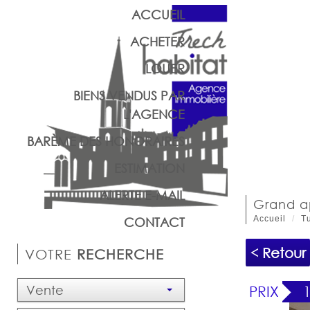
ACCUEIL
ACHETER
LOUER
BIENS VENDUS PAR
L'AGENCE
BARÈME DES HONORAIRES
ESTIMATION
ALERTE E-MAIL
grand 
Accueil
Tu
CONTACT
< Retour
VOTRE
RECHERCHE
Vente
PRIX