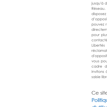
jusqu'à 
Réseau. 
dispose
d’opposi
pouvez r
directem
pour plus
contacté
Liberté
réclamati
d'opposi
vous pou
cadre d
invitons
saisie libr
Ce sit
Politi