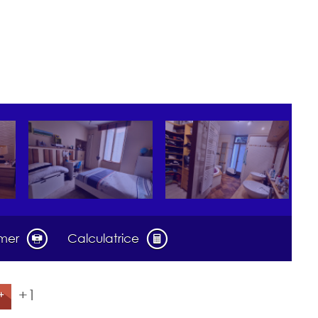
imer
Calculatrice
+1