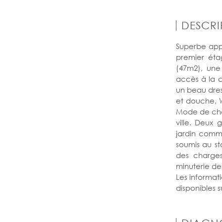
DESCRI
Superbe app
premier éta
(47m2), une
accès à la c
un beau dres
et douche, 
Mode de cha
ville. Deux
jardin com
soumis au st
des charge
minuterie de
Les informati
disponibles su