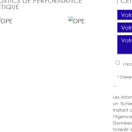
OSTICS DE PERFORMANCE
CET
TIQUE
J'acc
* Champs
* :
Les infor
un fichi
traitant
l'Agence
Données 
l'intérê