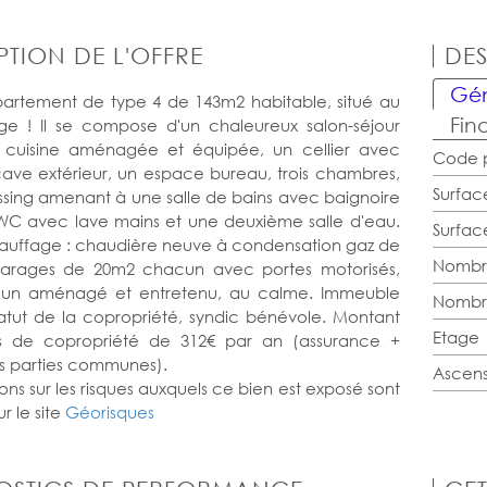
PTION DE L'OFFRE
DES
Gén
artement de type 4 de 143m2 habitable, situé au
Fin
ge ! Il se compose d'un chaleureux salon-séjour
 cuisine aménagée et équipée, un cellier avec
Code p
ave extérieur, un espace bureau, trois chambres,
Surfac
sing amenant à une salle de bains avec baignoire
WC avec lave mains et une deuxième salle d'eau.
Surface
uffage : chaudière neuve à condensation gaz de
Nombr
 garages de 20m2 chacun avec portes motorisés,
mun aménagé et entretenu, au calme. Immeuble
Nombr
atut de la copropriété, syndic bénévole. Montant
Etage
s de copropriété de 312€ par an (assurance +
s parties communes).
Ascen
ons sur les risques auxquels ce bien est exposé sont
r le site
Géorisques