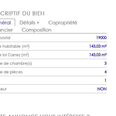
CRIPTIF DU BIEN
éral
Détails +
Copropriété
ancier
Composition
ostal
19000
e habitable (m²)
143,03 m²
 loi Carrez (m²)
143,03 m²
e de chambre(s)
3
e de pièces
4
1
seur
NON