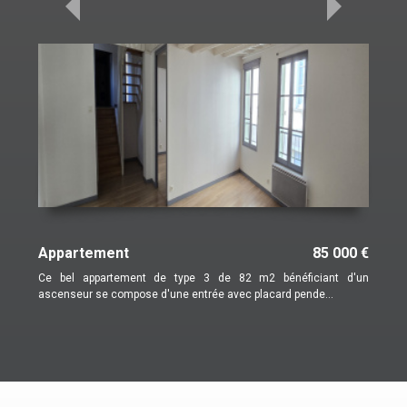
00 €
Appartement
95 000 €
 d'un
A découvrir sans tarder : charmant T4 en duplex de 122 M2
habitable, situé au 2ème étage d'une résidence sé...