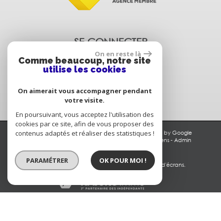
SE CONNECTER
On en reste là
Comme beaucoup, notre site
utilise les cookies
Espace propriétaire
On aimerait vous accompagner pendant
votre visite.
En poursuivant, vous acceptez l'utilisation des
cookies par ce site, afin de vous proposer des
contenus adaptés et réaliser des statistiques !
© 2026 | Tous droits réservés | Traduction powered by Google
Plan du site
-
Mentions légales
-
Nos honoraires
-
Liens
-
Admin
Site internet compatible multi-supports,
PARAMÉTRER
OK POUR MOI !
un seul site adaptable à tous les types d'écrans.