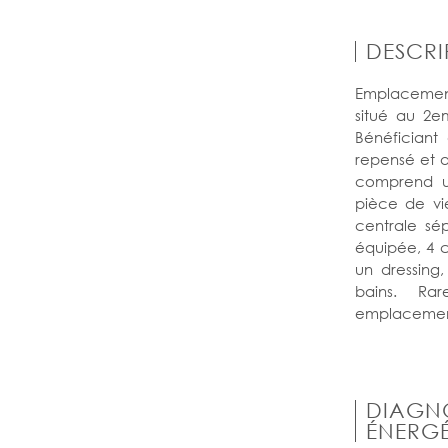
DESCRI
Emplacemen
situé au 2e
Bénéficiant
repensé et a
comprend u
pièce de vi
centrale sé
équipée, 4 
un dressing
bains. Rare
emplacemen
DIAGN
ÉNERGÉ