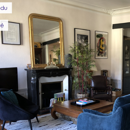
ndu
té