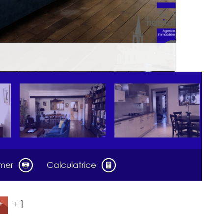
imer
Calculatrice
+1