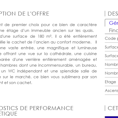
PTION DE L'OFFRE
DES
Gén
t de premier choix pour ce bien de caractère
Fin
me étage d’un immeuble ancien sur les quais.
 d'une surface de 180 m², il a été entièrement
Code p
llie le cachet de l’ancien au confort moderne. Il
Surfac
ne vaste entrée, une magnifique et lumineuse
e offrant une vue sur la cathédrale, une cuisine
Surface
parée d'une verrière entièrement aménagée et
Nombr
chambres dont une incommensurable, un bureau,
, un WC indépendant et une splendide salle de
Nombr
 sur le marché, ce bien vous sublimera par son
Etage
t et son cachet.
Ascen
OSTICS DE PERFORMANCE
CET
TIQUE