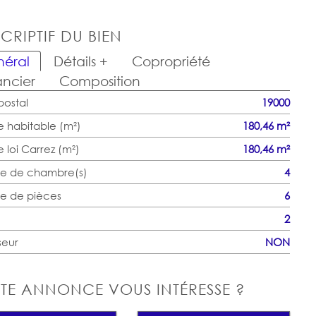
CRIPTIF DU BIEN
éral
Détails +
Copropriété
ancier
Composition
ostal
19000
e habitable (m²)
180,46 m²
 loi Carrez (m²)
180,46 m²
e de chambre(s)
4
e de pièces
6
2
seur
NON
TE ANNONCE VOUS INTÉRESSE ?