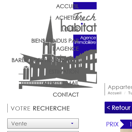
ACCUEIL
ACHETER
LOUER
BIENS VENDUS PAR
L'AGENCE
BARÈME DES HONORAIRES
ESTIMATION
ALERTE E-MAIL
appart
Accueil
Tu
CONTACT
< Retour
VOTRE
RECHERCHE
Vente
PRIX