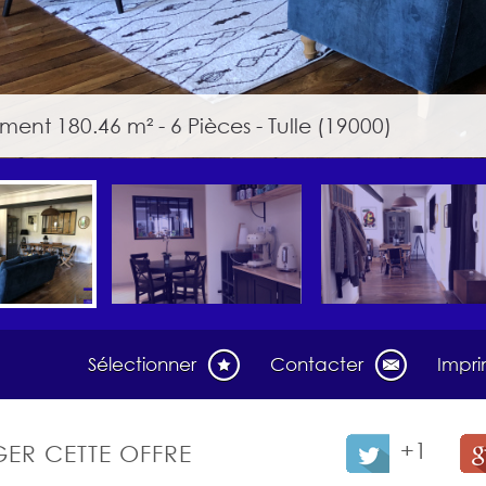
ent 180.46 m² - 6 Pièces - Tulle (19000)
Sélectionner
Contacter
Impr
+1
ER CETTE OFFRE