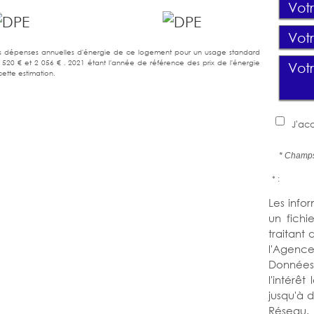
s dépenses annuelles d'énergie de ce logement pour un usage standard
 520 € et 2 056 € . 2021 étant l'année de référence des prix de l'énergie
 cette estimation.
J'acc
* Champs
* :
Les infor
un fichi
traitant
l'Agence
Données 
l'intérê
jusqu'à 
Réseau. 