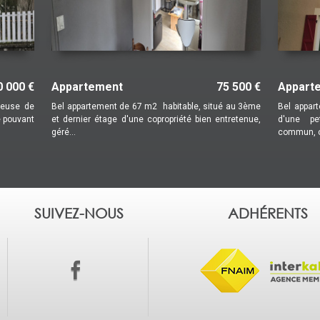
ent
44 500 €
Appartement
e type T3, à rénover, situé au 1er
Charmant appartement avec jardin priv
mmeuble en copropriété. Entrée sur
fort potentiel – Secteur Hôpital Laiss
...
SUIVEZ-NOUS
ADHÉRENTS