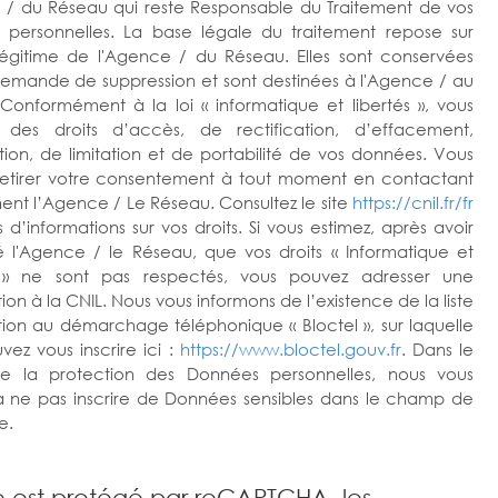
 / du Réseau qui reste Responsable du Traitement de vos
personnelles. La base légale du traitement repose sur
t légitime de l'Agence / du Réseau. Elles sont conservées
demande de suppression et sont destinées à l'Agence / au
Conformément à la loi « informatique et libertés », vous
z des droits d’accès, de rectification, d’effacement,
tion, de limitation et de portabilité de vos données. Vous
etirer votre consentement à tout moment en contactant
ent l’Agence / Le Réseau. Consultez le site
https://cnil.fr/fr
 d’informations sur vos droits. Si vous estimez, après avoir
 l'Agence / le Réseau, que vos droits « Informatique et
s » ne sont pas respectés, vous pouvez adresser une
on à la CNIL. Nous vous informons de l’existence de la liste
tion au démarchage téléphonique « Bloctel », sur laquelle
vez vous inscrire ici :
https://www.bloctel.gouv.fr
. Dans le
e la protection des Données personnelles, nous vous
 à ne pas inscrire de Données sensibles dans le champ de
e.
e est protégé par reCAPTCHA, les