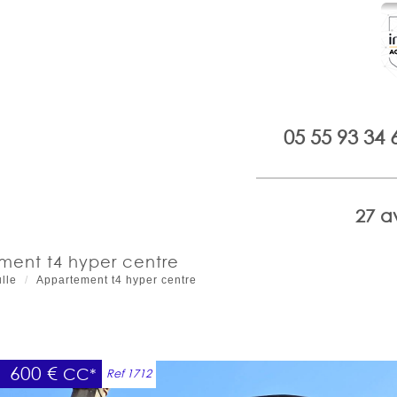
05 55 93 34 
27 a
ement t4 hyper centre
lle
Appartement t4 hyper centre
600 €
CC*
Ref 1712