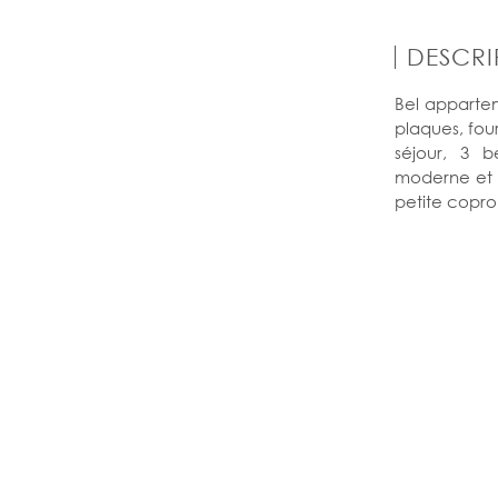
DESCRI
Bel apparte
plaques, fou
séjour, 3 
moderne et 
petite copro