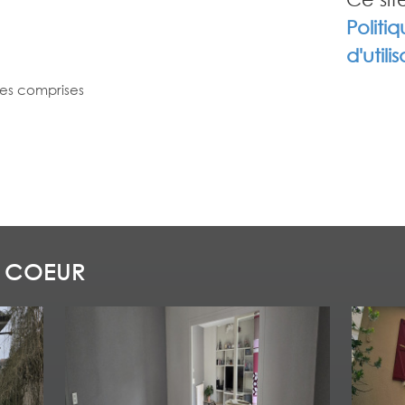
Politi
d'utili
es comprises
 COEUR