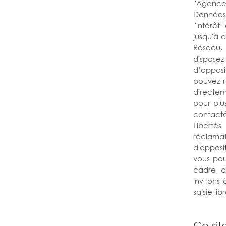
l'Agence
Données 
l'intérê
jusqu'à 
Réseau. 
dispose
d’opposi
pouvez r
directem
pour plus
contacté
Liberté
réclamati
d'opposi
vous pou
cadre d
invitons
saisie libr
Ce sit