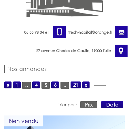
05 55 93 34 61
trech-habitat@orange.fr
27 avenue Charles de Gaulle, 19000 Tulle
Nos annonces
«
1
4
6
21
»
..
5
..
Prix
Date
Trier par :
Bien vendu