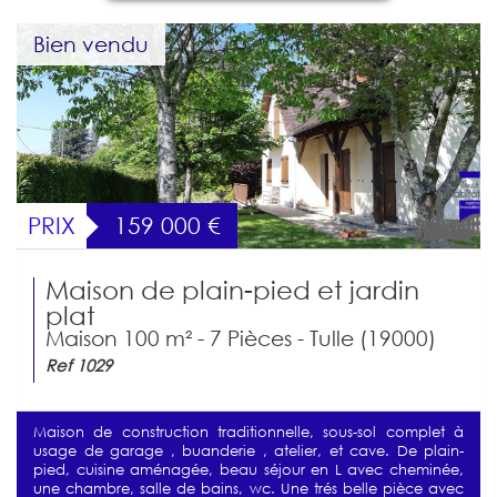
Bien vendu
PRIX
159 000
€
Maison de plain-pied et jardin
plat
Maison 100 m² - 7 Pièces - Tulle (19000)
Ref 1029
Maison de construction traditionnelle, sous-sol complet à
usage de garage , buanderie , atelier, et cave. De plain-
pied, cuisine aménagée, beau séjour en L avec cheminée,
une chambre, salle de bains, wc. Une trés belle pièce avec