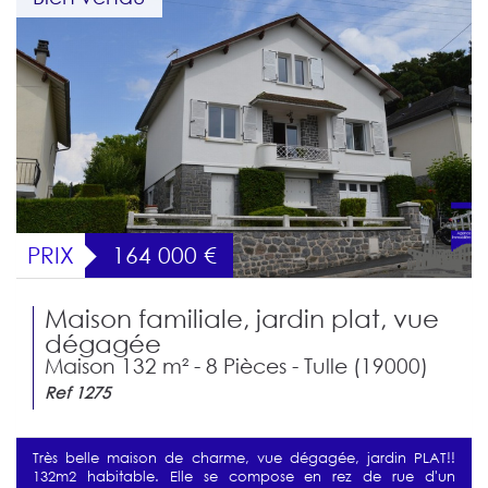
PRIX
164 000
€
Maison familiale, jardin plat, vue
dégagée
Maison 132 m² - 8 Pièces - Tulle (19000)
Ref 1275
Très belle maison de charme, vue dégagée, jardin PLAT!!
132m2 habitable. Elle se compose en rez de rue d'un