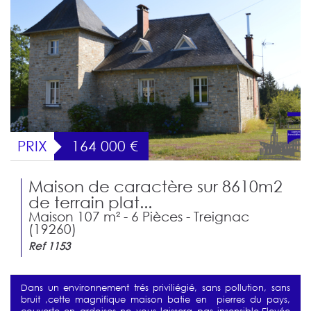
PRIX
164 000
€
Maison de caractère sur 8610m2
de terrain plat...
Maison 107 m² - 6 Pièces - Treignac
(19260)
Ref 1153
Dans un environnement trés priviliégié, sans pollution, sans
bruit ,cette magnifique maison batie en pierres du pays,