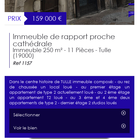
PRIX
159 000
€
Immeuble de rapport proche
cathédrale
Immeuble 250 m² - 11 Pièces - Tulle
(19000)
Ref 1157
Dans le centre histoire de TULLE immeuble composé: - au rez
de chaussée un local loué - au premier étage un
appartement de type 2 actuellement loué - au 2 ème étage
un appartement T2 loué - au 3 éme et 4 ème deux
appartements de type 2 - dernier étage 2 studios loués
Sélectionner
Voir le bien