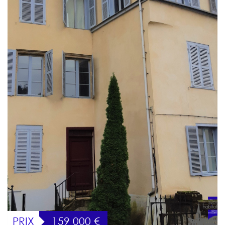
PRIX
159 000
€