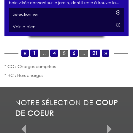
baie vitrée donnant sur le jardin, dont il reste à trouver la...
Sélectionner
Voir le bien
«
1
4
6
21
»
..
5
..
* CC : Charges comprises
* HC : Hors charges
NOTRE SÉLECTION DE
COUP
DE COEUR