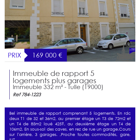
PRIX
169 000
€
Immeuble de rapport 5
logements plus garages
Immeuble 332 m² - Tulle (19000)
Ref 784-1223
Bel immeuble de rapport comprenant 5 logements. En rdc
deux T1 de 32 et 36m2, au premier étage un T3 de 72m2 et
un T4 de 85m2 loué 425?, au deuxième étage un T4 de
106m2. En sous-sol des caves, en rez de rue un garage.Cours
sur l'arrière, 3 garages. ,Proche toutes commodités, gare,
IUT.