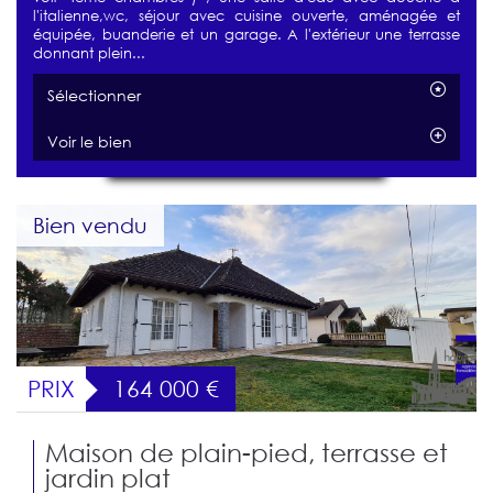
l'italienne,wc, séjour avec cuisine ouverte, aménagée et
équipée, buanderie et un garage. A l'extérieur une terrasse
donnant plein...
Sélectionner
Voir le bien
Bien vendu
PRIX
164 000
€
Maison de plain-pied, terrasse et
jardin plat