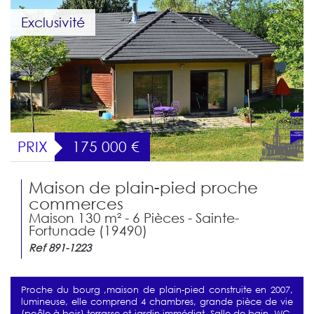
Exclusivité
PRIX
175 000
€
Maison de plain-pied proche
commerces
Maison 130 m² - 6 Pièces - Sainte-
Fortunade (19490)
Ref 891-1223
Proche du bourg ,maison de plain-pied construite en 2007,
lumineuse, elle comprend 4 chambres, grande pièce de vie
(poêle à bois) terrasse et jardin immédiat. Salle de bain, WC,