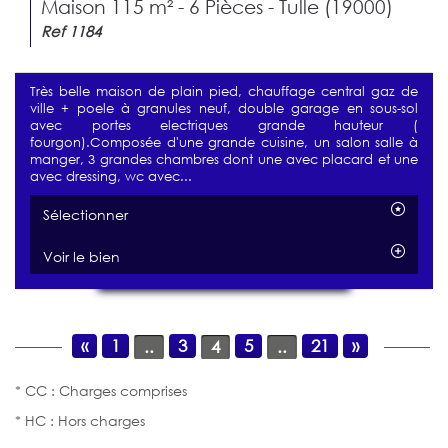
Maison 115 m² - 6 Pièces - Tulle (19000)
Ref 1184
Très belle maison de plain pied, chauffage central gaz de
ville + poele à granules neuf, double garage en sous-sol
avec portes electriques grande hauteur (
fourgon).Composée d'une grande cuisine, un salon salle à
manger, 3 grandes chambres dont une avec placard et une
avec dressing, wc avec...
Sélectionner
Voir le bien
«
1
3
5
21
»
..
4
..
* CC : Charges comprises
* HC : Hors charges