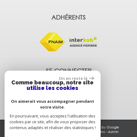
ADHÉRENTS
SE CONNECTER
On en reste là
Comme beaucoup, notre site
utilise les cookies
Espace propriétaire
On aimerait vous accompagner pendant
votre visite.
En poursuivant, vous acceptez l'utilisation des
cookies par ce site, afin de vous proposer des
contenus adaptés et réaliser des statistiques !
© 2026 | Tous droits réservés | Traduction powered by Google
Plan du site
-
Mentions légales
-
Nos honoraires
-
Liens
-
Admin