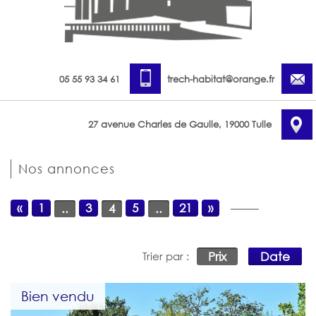
05 55 93 34 61
trech-habitat@orange.fr
27 avenue Charles de Gaulle, 19000 Tulle
Nos annonces
«
1
3
5
21
»
..
4
..
Prix
Date
Trier par :
Bien vendu