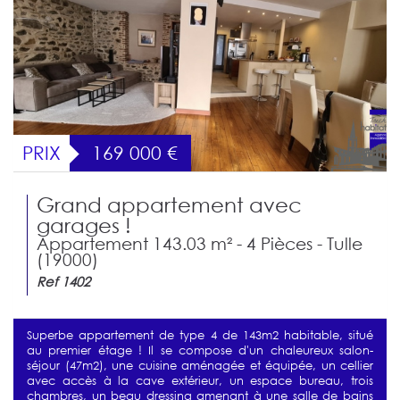
PRIX
169 000
€
Grand appartement avec
garages !
Appartement 143.03 m² - 4 Pièces - Tulle
(19000)
Ref 1402
Superbe appartement de type 4 de 143m2 habitable, situé
au premier étage ! Il se compose d'un chaleureux salon-
séjour (47m2), une cuisine aménagée et équipée, un cellier
avec accès à la cave extérieur, un espace bureau, trois
chambres, un beau dressing amenant à une salle de bains