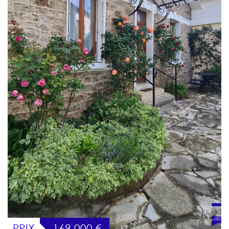
PRIX
169 000
€