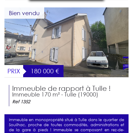
Bien vendu
PRIX
180 000
€
Immeuble de rapport à Tulle !
Immeuble 170 m² - Tulle (19000)
Ref 1352
Immeuble en monopropriété situé à Tulle dans le quartier de
Souilhac, proche de toutes commodités, administrations et
de la gare à pieds ! Immeuble se composant en rez-de-