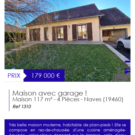
PRIX
179 000
€
Maison avec garage !
Maison 117 m² - 4 Pièces - Naves (19460)
Ref 1310
Très belle maison moderne, habitable de plain-pieds ! Elle se
compose en rez-de-chaussée d'une cuisine aménagée-
équipée, salon-séjour donnant sur la terrasse, salle d'eau