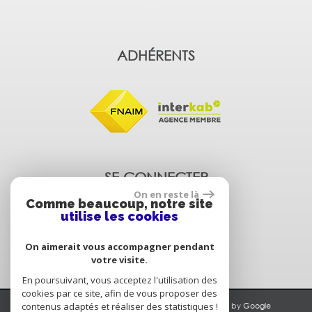
ADHÉRENTS
SE CONNECTER
On en reste là
Comme beaucoup, notre site
utilise les cookies
Espace propriétaire
On aimerait vous accompagner pendant
votre visite.
En poursuivant, vous acceptez l'utilisation des
cookies par ce site, afin de vous proposer des
contenus adaptés et réaliser des statistiques !
© 2026 | Tous droits réservés | Traduction powered by Google