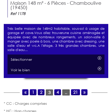
Maison 148 m² - 6 Pièces - Chamboulive
(19450)
Ref 1178
Trés belle maison de 148m2 habitable, sous-sol à usage de
garage et cave.Vous allez trouverune cuisine aménagée et
équipée avec de nombreux rangements, un salon-salle à
manger avec poele à bois, une chambre avec dressing, une
salle d'eau et wc.A l'étage, 3 très grandes chambres, une
salle d'eau...
Sélectionner
Voir le bien
«
1
2
4
21
»
3
..
* CC : Charges comprises
* HC : Hors charges