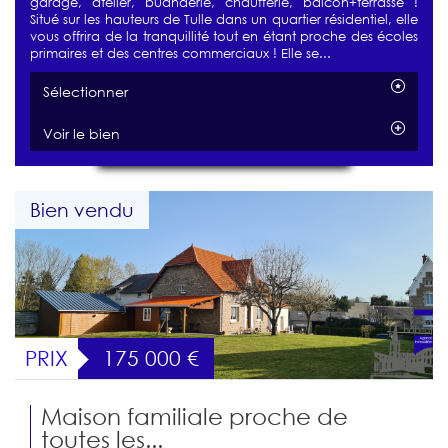
garage, atelier, buanderie, chaufferie, balcon+terrasse !
Situé sur les hauteurs de Tulle dans un quartier résidentiel, elle
vous offrira de la tranquillité tout en étant proche des écoles
primaires et des centres commerciaux ! Elle se...
Sélectionner
Voir le bien
Bien vendu
PRIX
175 000
€
Maison familiale proche de
toutes les...