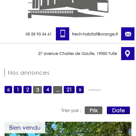
05 55 93 34 61
trech-habitat@orange.fr
27 avenue Charles de Gaulle, 19000 Tulle
Nos annonces
«
1
2
4
21
»
3
..
Prix
Date
Trier par :
Bien vendu