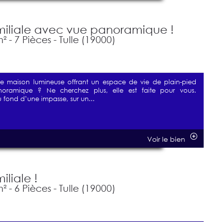
miliale avec vue panoramique !
 - 7 Pièces - Tulle (19000)
e maison lumineuse offrant un espace de vie de plain-pied
ramique ? Ne cherchez plus, elle est faite pour vous.
 fond d’une impasse, sur un...
Voir le bien
iliale !
 - 6 Pièces - Tulle (19000)