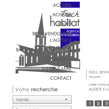
ACCUEIL
ACHETER
LOUER
BIENS VENDUS PAR
L'AGENCE
BARÈME DES HONORAIRES
ESTIMATION
ALERTE E-MAIL
Nos an
Accueil
CONTACT
créer votre p
Votre
recherche
ALERTE E-
Vente
1
2
3