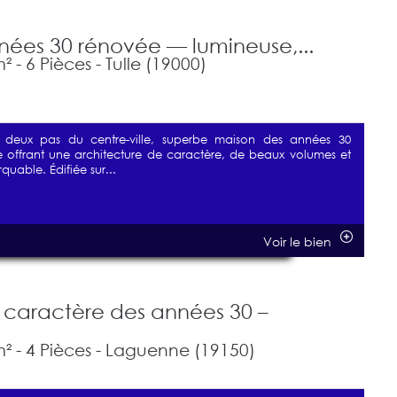
ées 30 rénovée — lumineuse,...
 - 6 Pièces - Tulle (19000)
à deux pas du centre-ville, superbe maison des années 30
 offrant une architecture de caractère, de beaux volumes et
quable. Édifiée sur...
Voir le bien
 caractère des années 30 –
² - 4 Pièces - Laguenne (19150)