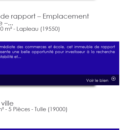
de rapport – Emplacement
 –...
 m² - Lapleau (19550)
immédiate des commerces et école, cet immeuble de rapport
sente une belle opportunité pour investisseur à la recherche
abilité et...
Voir le bien
ville
 - 5 Pièces - Tulle (19000)