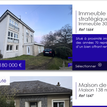
Immeuble 
stratégique
Immeuble 300
Ref 1664
Situé à proximité 
des années 70 repré
d’un bien offrant rent
180 000
€
Sélectionner
uté
Maison de 
Maison 138 m²
Ref 1647