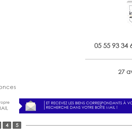
05 55 93 34 
27 a
nonces
ropre
ET RECEVEZ LES BIENS CORRESPONDANTS À V
RECHERCHE DANS VOTRE BOÎTE MAIL !
MAIL
4
5