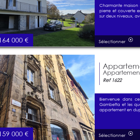
Charmante maison de
pierre et couverte 
sur deux niveaux, ave
164 000
€
Sélectionner
Appartemen
Appartement 
Ref 1622
Bienvenue dans ce
Gambetta et les qua
appartement en dup
159 000
€
Sélectionner