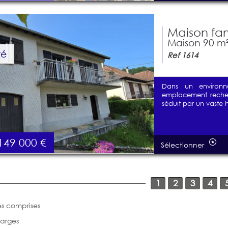
Maison fam
Maison 90 m² 
té
Ref 1614
Dans un environne
emplacement recherc
séduit par un vaste h
149 000
€
Sélectionner
1
2
3
4
s comprises
harges