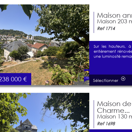
Maison ann
Maison 203 m²
Ref 1714
Sur les hauteurs, 
entièrement rénovée
une luminosité remar
238 000
€
Sélectionner
Maison de
Charme...
Maison 130 m
Ref 1698