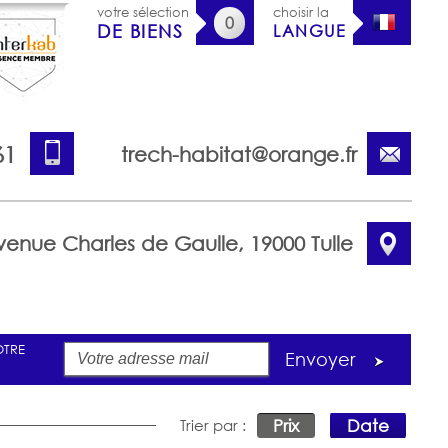
votre sélection
choisir la
0
DE BIENS
LANGUE
61
trech-habitat@orange.fr
venue Charles de Gaulle, 19000 Tulle
OTRE
Envoyer
Prix
Date
Trier par :