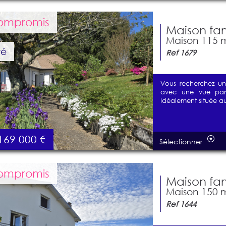
ompromis
Maison fa
Maison 115 m²
té
Ref 1679
Vous recherchez un
avec une vue pano
Idéalement située au
169 000
€
Sélectionner
ompromis
Maison fam
Maison 150 m²
Ref 1644