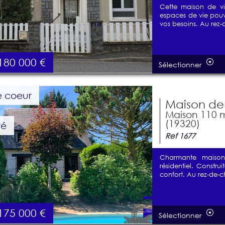
Cette maison de vi
espaces de vie pouv
vos besoins. Au rez-
180 000
€
Sélectionner
 coeur
Maison de
Maison 110 m²
(19320)
té
Ref 1677
Charmante maison
résidentiel. Construi
confort. Au rez-de-c
175 000
€
Sélectionner