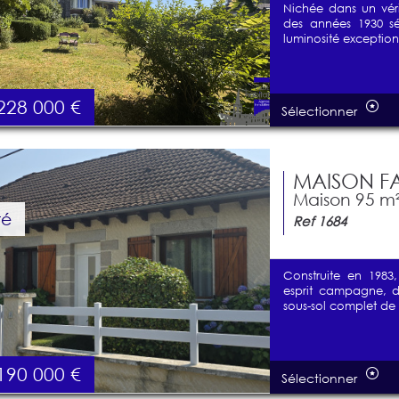
Nichée dans un vér
des années 1930 sé
luminosité exceptionn
228 000
€
Sélectionner
MAISON FA
Maison 95 m² 
té
Ref 1684
Construite en 1983
esprit campagne, d
sous-sol complet de 1
190 000
€
Sélectionner