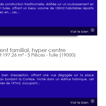
 construction traditionnelle, édifiée sur un soubassement en
en tuiles, offrant un beau volume de 150m2 habitables répartis
c en... Les...
Voir le bien
t familial, hyper centre
197.26 m² - 5 Pièces - Tulle (19000)
 bien d'exception, offrant une vue dégagée sur la place
is bordant la Corrèze. Niché dans un édifice historique, cet
lex de 197m2, occupant...
Voir le bien