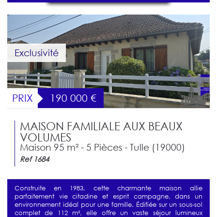
Exclusivité
PRIX
190 000
€
MAISON FAMILIALE AUX BEAUX
VOLUMES
Maison 95 m² - 5 Pièces - Tulle (19000)
Ref 1684
Construite en 1983, cette charmante maison allie
parfaitement vie citadine et esprit campagne, dans un
environnement idéal pour une famille. Édifiée sur un sous-sol
complet de 112 m², elle offre un vaste séjour lumineux