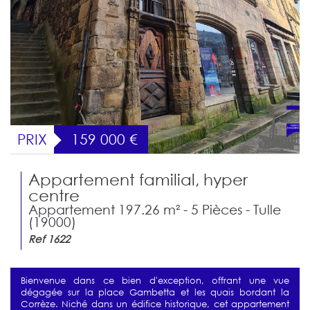
PRIX
159 000
€
Appartement familial, hyper
centre
Appartement 197.26 m² - 5 Pièces - Tulle
(19000)
Ref 1622
Bienvenue dans ce bien d'exception, offrant une vue
dégagée sur la place Gambetta et les quais bordant la
Corrèze. Niché dans un édifice historique, cet appartement