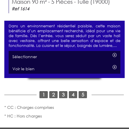
Maison 90 m² - 5 Pièces - Tulle (19000)
Ref 1614
Dans un environnement résidentiel paisible, cette maison
bénéficie d’un emplacement recherché, idéal pour une vie
de famille. Dès l’entrée, vous serez séduit par un vaste hall
avec vestiaire, offrant une belle sensation d’espace et de
fonctionnalité. La cuisine et le séjour, baignés de lumière,...
Sélectionner
Voir le bien
1
2
3
4
5
* CC : Charges comprises
* HC : Hors charges