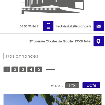
05 55 93 34 61
trech-habitat@orange.fr
27 avenue Charles de Gaulle, 19000 Tulle
Nos annonces
1
2
3
4
5
Prix
Date
Trier par :