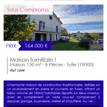
Sous Compromis
PRIX
164 000
€
Maison familiale !
Maison 150 m² - 6 Pièces - Tulle (19000)
Ref 1644
Charmante maison de construction traditionnelle, édifiée sur
un soubassement en pierre et couverte en tuiles, offrant un
beau volume de 150m2 habitables répartis sur deux niveaux,
avec en complément un vaste sous-sol comprenant 2
espaces garage, buanderie, atelier et chaufferie. Au 1er...