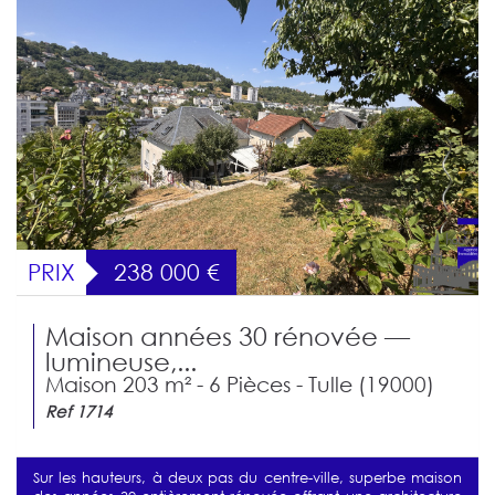
PRIX
238 000
€
Maison années 30 rénovée —
lumineuse,...
Maison 203 m² - 6 Pièces - Tulle (19000)
Ref 1714
Sur les hauteurs, à deux pas du centre-ville, superbe maison