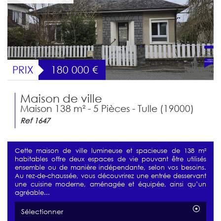
PRIX
180 000
€
Maison de ville
Maison 138 m² - 5 Pièces - Tulle (19000)
Ref 1647
Cette maison de ville lumineuse et spacieuse de 138 m²
habitables offre deux espaces de vie pouvant être utilisés
ensemble ou de manière indépendante, selon vos besoins.
Au rez-de-chaussée, vous découvrirez une entrée desservant
une cuisine moderne, aménagée et équipée, ainsi qu’un
agréable...
Sélectionner