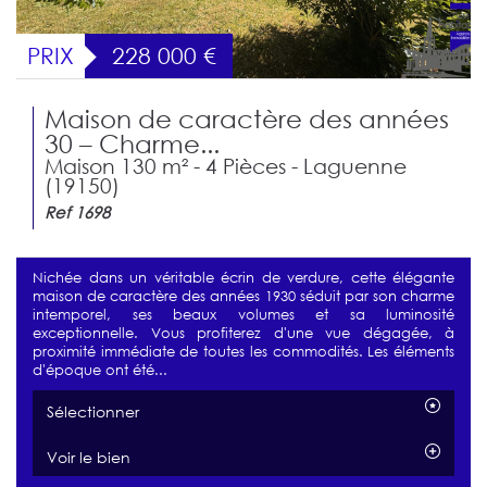
PRIX
228 000
€
Maison de caractère des années
30 – Charme...
Maison 130 m² - 4 Pièces - Laguenne
(19150)
Ref 1698
Nichée dans un véritable écrin de verdure, cette élégante
maison de caractère des années 1930 séduit par son charme
intemporel, ses beaux volumes et sa luminosité
exceptionnelle. Vous profiterez d'une vue dégagée, à
proximité immédiate de toutes les commodités. Les éléments
d'époque ont été...
Sélectionner
Voir le bien