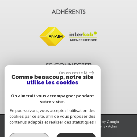
ADHÉRENTS
SE CONNECTER
On en reste là
Comme beaucoup, notre site
utilise les cookies
Espace propriétaire
On aimerait vous accompagner pendant
votre visite.
En poursuivant, vous acceptez l'utilisation des
cookies par ce site, afin de vous proposer des
contenus adaptés et réaliser des statistiques !
© 2026 | Tous droits réservés | Traduction powered by Google
Plan du site
-
Mentions légales
-
Nos honoraires
-
Liens
-
Admin