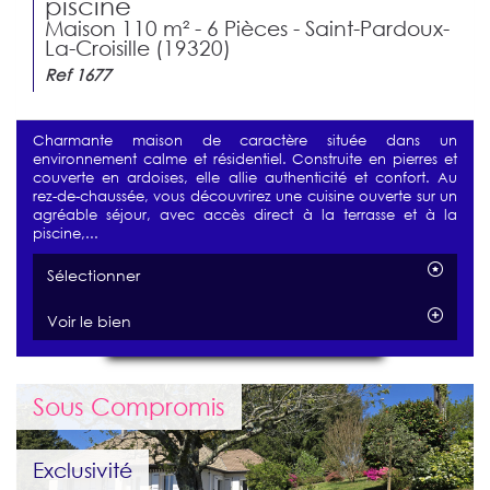
piscine
Maison 110 m² - 6 Pièces - Saint-Pardoux-
La-Croisille (19320)
Ref 1677
Charmante maison de caractère située dans un
environnement calme et résidentiel. Construite en pierres et
couverte en ardoises, elle allie authenticité et confort. Au
rez-de-chaussée, vous découvrirez une cuisine ouverte sur un
agréable séjour, avec accès direct à la terrasse et à la
piscine,...
Sélectionner
Voir le bien
Sous Compromis
Exclusivité