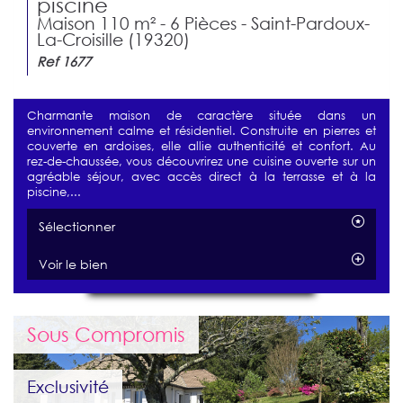
piscine
Maison 110 m² - 6 Pièces - Saint-Pardoux-
La-Croisille (19320)
Ref 1677
Charmante maison de caractère située dans un
environnement calme et résidentiel. Construite en pierres et
couverte en ardoises, elle allie authenticité et confort. Au
rez-de-chaussée, vous découvrirez une cuisine ouverte sur un
agréable séjour, avec accès direct à la terrasse et à la
piscine,...
Sélectionner
Voir le bien
Sous Compromis
Exclusivité