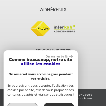
ADHÉRENTS
SE CONNECTER
On en reste là
Comme beaucoup, notre site
utilise les cookies
Espace propriétaire
On aimerait vous accompagner pendant
votre visite.
En poursuivant, vous acceptez l'utilisation des
cookies par ce site, afin de vous proposer des
contenus adaptés et réaliser des statistiques !
© 2026 | Tous droits réservés | Traduction powered by Google
Plan du site
-
Mentions légales
-
Nos honoraires
-
Liens
-
Admin