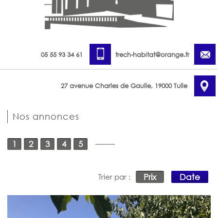
05 55 93 34 61
trech-habitat@orange.fr
27 avenue Charles de Gaulle, 19000 Tulle
Nos annonces
1
2
3
4
5
Prix
Date
Trier par :