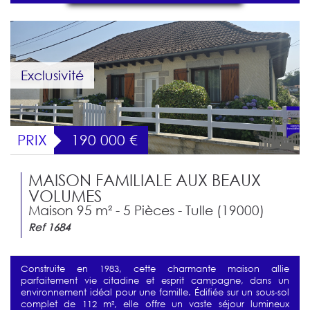
Exclusivité
PRIX
190 000
€
MAISON FAMILIALE AUX BEAUX
VOLUMES
Maison 95 m² - 5 Pièces - Tulle (19000)
Ref 1684
Construite en 1983, cette charmante maison allie
parfaitement vie citadine et esprit campagne, dans un
environnement idéal pour une famille. Édifiée sur un sous-sol
complet de 112 m², elle offre un vaste séjour lumineux