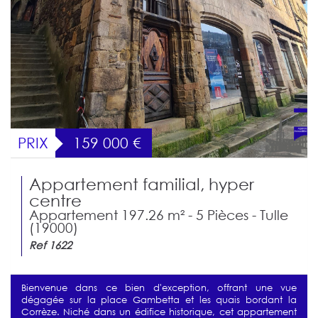
PRIX
159 000
€
Appartement familial, hyper
centre
Appartement 197.26 m² - 5 Pièces - Tulle
(19000)
Ref 1622
Bienvenue dans ce bien d'exception, offrant une vue
dégagée sur la place Gambetta et les quais bordant la
Corrèze. Niché dans un édifice historique, cet appartement