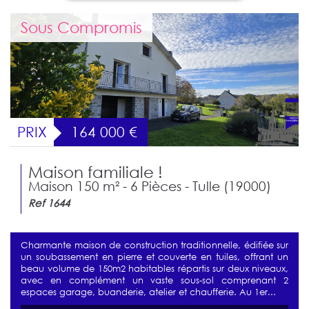
Sous Compromis
PRIX
164 000
€
Maison familiale !
Maison 150 m² - 6 Pièces - Tulle (19000)
Ref 1644
Charmante maison de construction traditionnelle, édifiée sur
un soubassement en pierre et couverte en tuiles, offrant un
beau volume de 150m2 habitables répartis sur deux niveaux,
avec en complément un vaste sous-sol comprenant 2
espaces garage, buanderie, atelier et chaufferie. Au 1er...