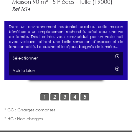
Maison 90 m² - 5 Pièces - Tulle (19000)
Ref 1614
Dans un environnement résidentiel paisible, cette maison
bénéficie d’un emplacement recherché, idéal pour une vie
de famille. Dès l’entrée, vous serez séduit par un vaste hall
avec vestiaire, offrant une belle sensation d’espace et de
fonctionnalité. La cuisine et le séjour, baignés de lumière,...
Sélectionner
Voir le bien
1
2
3
4
5
* CC : Charges comprises
* HC : Hors charges