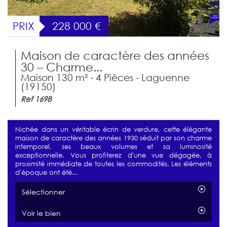
PRIX
228 000
€
Maison de caractère des années
30 – Charme...
Maison 130 m² - 4 Pièces - Laguenne
(19150)
Ref 1698
Nichée dans un véritable écrin de verdure, cette élégante
maison de caractère des années 1930 séduit par son charme
intemporel, ses beaux volumes et sa luminosité
exceptionnelle. Vous profiterez d'une vue dégagée, à
proximité immédiate de toutes les commodités. Les éléments
d'époque ont été...
Sélectionner
Voir le bien