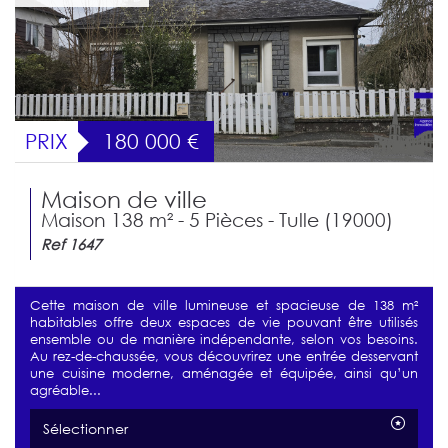
PRIX
180 000
€
Maison de ville
Maison 138 m² - 5 Pièces - Tulle (19000)
Ref 1647
Cette maison de ville lumineuse et spacieuse de 138 m²
habitables offre deux espaces de vie pouvant être utilisés
ensemble ou de manière indépendante, selon vos besoins.
Au rez-de-chaussée, vous découvrirez une entrée desservant
une cuisine moderne, aménagée et équipée, ainsi qu’un
agréable...
Sélectionner