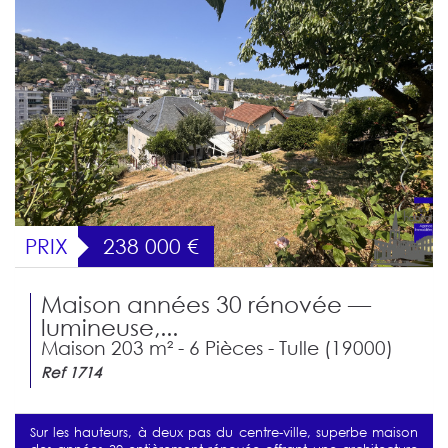
PRIX
238 000
€
Maison années 30 rénovée —
lumineuse,...
Maison 203 m² - 6 Pièces - Tulle (19000)
Ref 1714
Sur les hauteurs, à deux pas du centre-ville, superbe maison