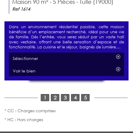
Maison 90 m² - 5 Pièces - Tulle (19000)
Ref 1614
Dans un environnement résidentiel paisible, cette maison
bénéficie d’un emplacement recherché, idéal pour une vie
de famille. Dès l’entrée, vous serez séduit par un vaste hall
avec vestiaire, offrant une belle sensation d’espace et de
fonctionnalité. La cuisine et le séjour, baignés de lumière,...
Sélectionner
Voir le bien
1
2
3
4
5
* CC : Charges comprises
* HC : Hors charges