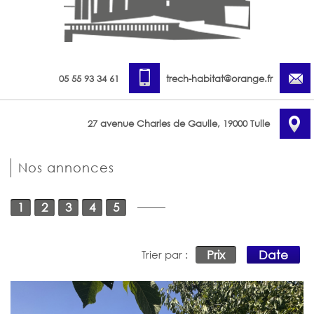
05 55 93 34 61
trech-habitat@orange.fr
27 avenue Charles de Gaulle, 19000 Tulle
Nos annonces
1
2
3
4
5
Prix
Date
Trier par :