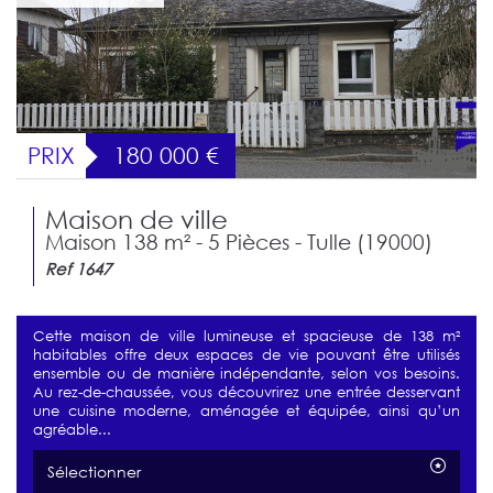
PRIX
180 000
€
Maison de ville
Maison 138 m² - 5 Pièces - Tulle (19000)
Ref 1647
Cette maison de ville lumineuse et spacieuse de 138 m²
habitables offre deux espaces de vie pouvant être utilisés
ensemble ou de manière indépendante, selon vos besoins.
Au rez-de-chaussée, vous découvrirez une entrée desservant
une cuisine moderne, aménagée et équipée, ainsi qu’un
agréable...
Sélectionner