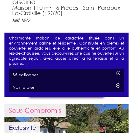
piscine
Maison 110 m² - 6 Pièces - Saint-Pardoux-
La-Croisille (19320)
Ref 1677
Charmante maison de caractère située dans un
environnement calme et résidentiel. Construite en pierres et
couverte en ardoises, elle allie authenticité et confort. Au
rez-de-chaussée, vous découvrirez une cuisine ouverte sur un
agréable séjour, avec accès direct à la terrasse et à la
piscine,...
Sélectionner
Voir le bien
Sous Compromis
Exclusivité