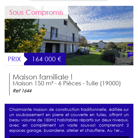
Sous Compromis
PRIX
164 000
€
Maison familiale !
Maison 150 m² - 6 Pièces - Tulle (19000)
Ref 1644
Charmante maison de construction traditionnelle, édifiée sur
un soubassement en pierre et couverte en tuiles, offrant un
beau volume de 150m2 habitables répartis sur deux niveaux,
avec en complément un vaste sous-sol comprenant 2
espaces garage, buanderie, atelier et chaufferie. Au 1er...