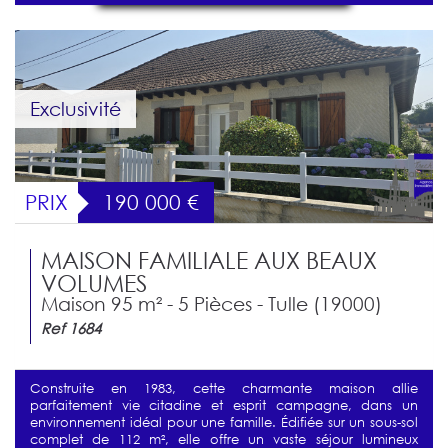
Exclusivité
PRIX
190 000
€
MAISON FAMILIALE AUX BEAUX
VOLUMES
Maison 95 m² - 5 Pièces - Tulle (19000)
Ref 1684
Construite en 1983, cette charmante maison allie
parfaitement vie citadine et esprit campagne, dans un
environnement idéal pour une famille. Édifiée sur un sous-sol
complet de 112 m², elle offre un vaste séjour lumineux