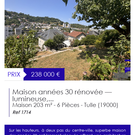
PRIX
238 000
€
Maison années 30 rénovée —
lumineuse,...
Maison 203 m² - 6 Pièces - Tulle (19000)
Ref 1714
Sur les hauteurs, à deux pas du centre-ville, superbe maison