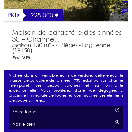
PRIX
228 000
€
Maison de caractère des années
30 – Charme...
Maison 130 m² - 4 Pièces - Laguenne
(19150)
Ref 1698
Nichée dans un véritable écrin de verdure, cette élégante
maison de caractère des années 1930 séduit par son charme
intemporel, ses beaux volumes et sa luminosité
exceptionnelle. Vous profiterez d'une vue dégagée, à
proximité immédiate de toutes les commodités. Les éléments
d'époque ont été...
Sélectionner
Voir le bien