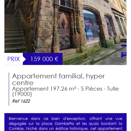
PRIX
159 000
€
Appartement familial, hyper
centre
Appartement 197.26 m² - 5 Pièces - Tulle
(19000)
Ref 1622
Bienvenue dans ce bien d'exception, offrant une vue
dégagée sur la place Gambetta et les quais bordant la
Corrèze. Niché dans un édifice historique, cet appartement