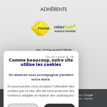
ADHÉRENTS
SE CONNECTER
On en reste là
Comme beaucoup, notre site
utilise les cookies
Espace propriétaire
On aimerait vous accompagner pendant
votre visite.
En poursuivant, vous acceptez l'utilisation des
cookies par ce site, afin de vous proposer des
contenus adaptés et réaliser des statistiques !
© 2026 | Tous droits réservés | Traduction powered by Google
Plan du site
-
Mentions légales
-
Nos honoraires
-
Liens
-
Admin